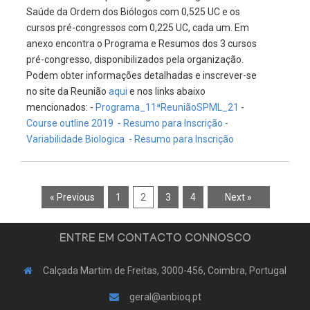
Saúde da Ordem dos Biólogos com 0,525 UC e os
cursos pré-congressos com 0,225 UC, cada um. Em
anexo encontra o Programa e Resumos dos 3 cursos
pré-congresso, disponibilizados pela organização.
Podem obter informações detalhadas e inscrever-se
no site da Reunião
aqui
e nos links abaixo
mencionados: -
Programa_11ªReuniãoSPML_21
-
Course outline 2019
- Resumo para Inscrição -
Variabilidade Biologica
- Resumo para Inscrição
« Previous
1
2
3
4
Next »
ENTRE EM CONTACTO CONNOSCO
Calçada Martim de Freitas, 3000-456, Coimbra, Portugal
geral@anbioq.pt