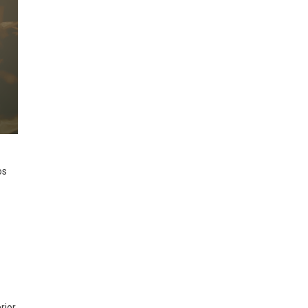
os
rior