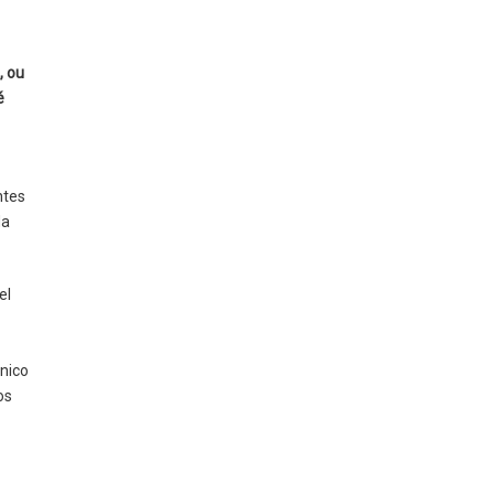
, ou
é
ntes
da
el
nico
os