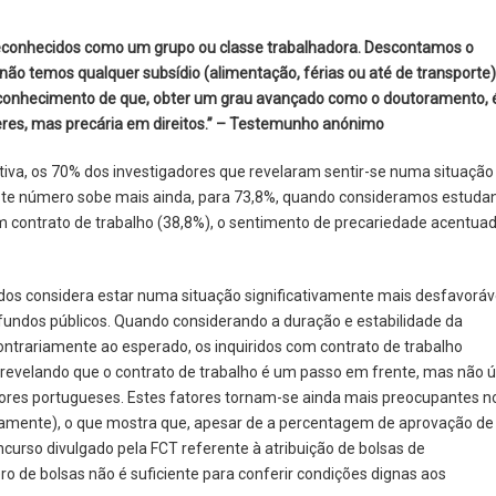
econhecidos como um grupo ou classe trabalhadora. Descontamos o
não temos qualquer subsídio (alimentação, férias ou até de transporte)
 reconhecimento de que, obter um grau avançado como o doutoramento, 
eres, mas precária em direitos.” – Testemunho anónimo
iva, os 70% dos investigadores que revelaram sentir-se numa situação
ste número sobe mais ainda, para 73,8%, quando consideramos estuda
m contrato de trabalho (38,8%), o sentimento de precariedade acentua
idos considera estar numa situação significativamente mais desfavoráv
fundos públicos. Quando considerando a duração e estabilidade da
ontrariamente ao esperado, os inquiridos com contrato de trabalho
revelando que o contrato de trabalho é um passo em frente, mas não ú
adores portugueses. Estes fatores tornam-se ainda mais preocupantes n
vamente), o que mostra que, apesar de a percentagem de aprovação de
ncurso divulgado pela FCT referente à atribuição de bolsas de
de bolsas não é suficiente para conferir condições dignas aos