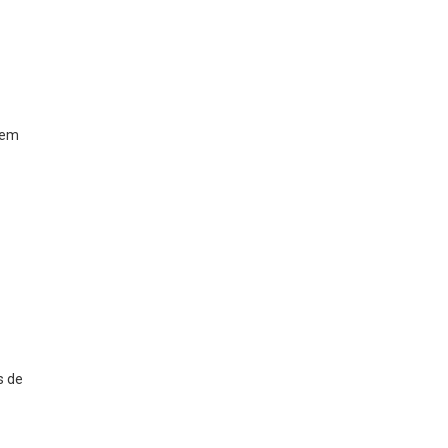
tem
s de