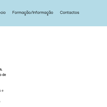
cio
Formação/Informação
Contactos
a,
ão de
s e
e