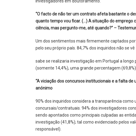
investigadores em doutoramento.
“O facto de não ter um contrato afeta bastante o 
quanto tempo vou ficar. (…) A situação do emprego ci
ciência, mas pergunto-me, até quando?” – Testem
Um dos sentimentos mais firmemente captados por est
pelo seu próprio país. 84,7% dos inquiridos não se vê
sabe se realizaria investigação em Portugal a long
(somente 14,4%), uma grande percentagem (69,8%) 
“A viciação dos concursos institucionais e a falta d
anónimo
90% dos inquiridos considera a transparência como 
concursais/contratuais. 94% dos investigadores con
sendo apontados como principais culpadas as entida
investigação (41,8%); tal como evidenciado pelos va
responsável).