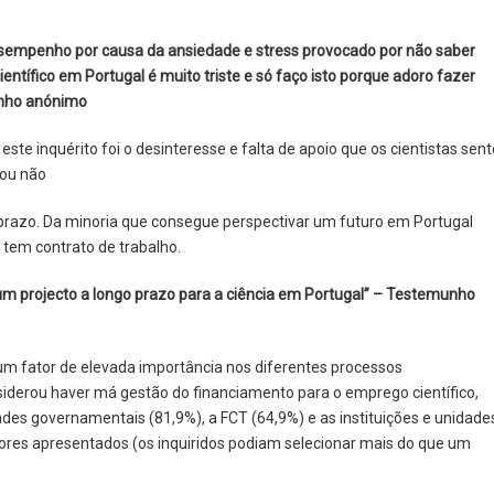
desempenho por causa da ansiedade e stress provocado por não saber
entífico em Portugal é muito triste e só faço isto porque adoro fazer
unho anónimo
e inquérito foi o desinteresse e falta de apoio que os cientistas sen
 ou não
o prazo. Da minoria que consegue perspectivar um futuro em Portugal
tem contrato de trabalho.
e um projecto a longo prazo para a ciência em Portugal” – Testemunho
um fator de elevada importância nos diferentes processos
siderou haver má gestão do financiamento para o emprego científico,
des governamentais (81,9%), a FCT (64,9%) e as instituições e unidade
lores apresentados (os inquiridos podiam selecionar mais do que um