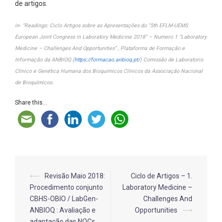
de artigos.
in- “Readings: Ciclo Artigos sobre as Apresentações do “5th EFLM-UEMS
European Joint Congress in Laboratory Medicine 2018” – Numero 1 “Laboratory
Medicine – Challenges And Opportunities” , Plataforma de Formação e
Informação da ANBIOQ (
https://formacao.anbioq.pt/
) Comissão de Laboratorio
Clínico e Genética Humana dos Bioquímicos Clínicos da Associação Nacional
de Bioquímicos.
Share this...
Post
⟵
Revisão Maio 2018:
Ciclo de Artigos – 1.
Procedimento conjunto
Laboratory Medicine –
navigation
CBHS-OBIO / LabGen-
Challenges And
ANBIOQ : Avaliação e
Opportunities
⟶
adaptação das NOCs,